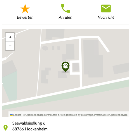
Bewerten
Anrufen
Nachricht
+
−
|
Leaflet
© OpenStreetMap contributors ♥,
tiles generated by protomaps
,
Protomaps
©
OpenStreetMap
Seewaldsiedlung
6
68766
Hockenheim