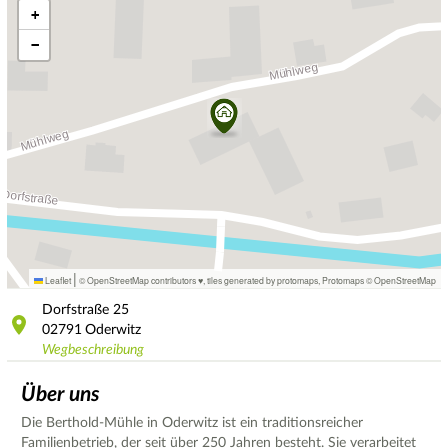
+
−
|
Leaflet
© OpenStreetMap contributors ♥,
tiles generated by protomaps
,
Protomaps
©
OpenStreetMap
Dorfstraße
25
02791
Oderwitz
Wegbeschreibung
Über uns
Die Berthold-Mühle in Oderwitz ist ein traditionsreicher
Familienbetrieb, der seit über 250 Jahren besteht. Sie verarbeitet