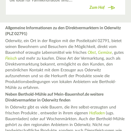
die ideal für Familienurlaube sind.…
Zum Hof
Allgemeine Informationen zu den Direktvermarktern in Oderwitz
(PLZ 02791)
Oderwitz, ein Ort in der Region mit der Postleitzahl 02791, bietet
seinen Bewohnern und Besuchern die Möglichkeit, direkt vom
Bauernhof erzeugte Lebensmittel wie frisches
Obst
,
Gemüse
, gutes
Fleisch
und mehr zu kaufen. Diese Art der Vermarktung, auch als
Direktvermarktung bekannt, ermöglicht es den Kunden, den
persönlichen Kontakt mit dem Erzeuger aus Oderwitz
aufzunehmen und so die Herkunft der Produkte sowie die
Produktionsbedingungen von lokalen Anbietern wie Berthold-
Mühle zu erfahren.
Neben Berthold-Mühle auf Mein-Bauernhof.de weitere
Direktvermarkter in Oderwitz finden
In Oderwitz gibt es viele Bauern, die ihre selbst-erzeugten und
frischen Produkte , entweder in ihrem eigenen
Hofladen
(ugs.
Bauernladen) oder auf Wochenmärkten. Auch der Berthold-Mühle
gehört zu den regionalen Anbietern in Oderwitz. Nicht nur
landwirtschaftliche Produkte, sondern auch Dienstleistungen wie