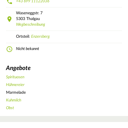
+43 699 11122036
Waseneggstr.
7
5303
Thalgau
Wegbeschreibung
Ortsteil:
Enzersberg
Nicht bekannt
Angebote
Spirituosen
Hühnereier
Marmelade
Kuhmilch
Obst