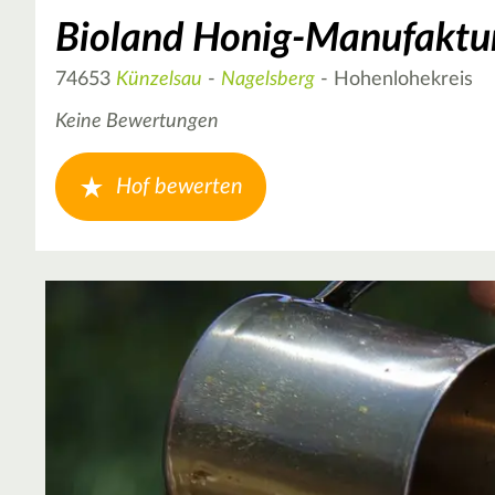
Bioland Honig-Manufaktur
74653
Künzelsau
-
Nagelsberg
- Hohenlohekreis
Keine Bewertungen
Hof bewerten