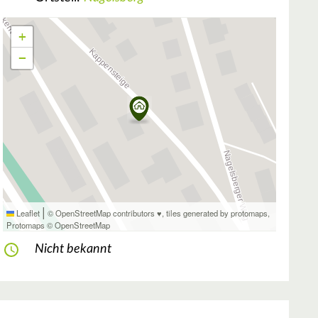
+
−
|
Leaflet
© OpenStreetMap contributors ♥,
tiles generated by protomaps
,
Protomaps
©
OpenStreetMap
Nicht bekannt