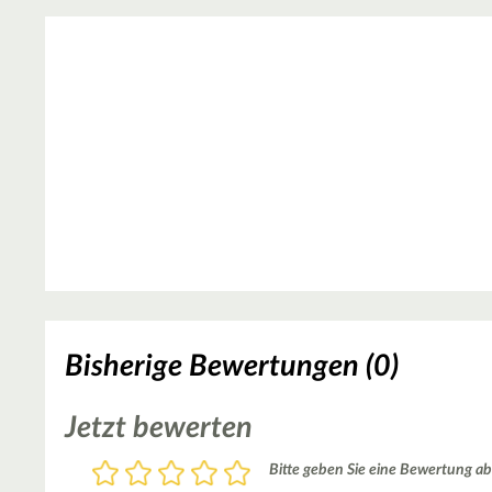
Bisherige Bewertungen (0)
Jetzt bewerten
Bewertung
Bitte geben Sie eine Bewertung ab
1
2
3
4
5