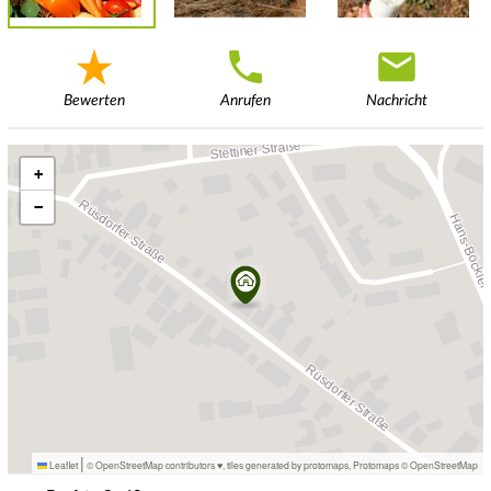
Bewerten
Anrufen
Nachricht
+
−
|
Leaflet
© OpenStreetMap contributors ♥,
tiles generated by protomaps
,
Protomaps
©
OpenStreetMap