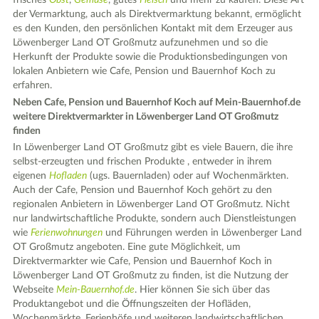
frisches
Obst
,
Gemüse
, gutes
Fleisch
und mehr zu kaufen. Diese Art
der Vermarktung, auch als Direktvermarktung bekannt, ermöglicht
es den Kunden, den persönlichen Kontakt mit dem Erzeuger aus
Löwenberger Land OT Großmutz aufzunehmen und so die
Herkunft der Produkte sowie die Produktionsbedingungen von
lokalen Anbietern wie Cafe, Pension und Bauernhof Koch zu
erfahren.
Neben Cafe, Pension und Bauernhof Koch auf Mein-Bauernhof.de
weitere Direktvermarkter in Löwenberger Land OT Großmutz
finden
In Löwenberger Land OT Großmutz gibt es viele Bauern, die ihre
selbst-erzeugten und frischen Produkte , entweder in ihrem
eigenen
Hofladen
(ugs. Bauernladen) oder auf Wochenmärkten.
Auch der Cafe, Pension und Bauernhof Koch gehört zu den
regionalen Anbietern in Löwenberger Land OT Großmutz. Nicht
nur landwirtschaftliche Produkte, sondern auch Dienstleistungen
wie
Ferienwohnungen
und Führungen werden in Löwenberger Land
OT Großmutz angeboten. Eine gute Möglichkeit, um
Direktvermarkter wie Cafe, Pension und Bauernhof Koch in
Löwenberger Land OT Großmutz zu finden, ist die Nutzung der
Webseite
Mein-Bauernhof.de
. Hier können Sie sich über das
Produktangebot und die Öffnungszeiten der Hofläden,
Wochenmärkte, Ferienhöfe und weiteren landwirtschaftlichen