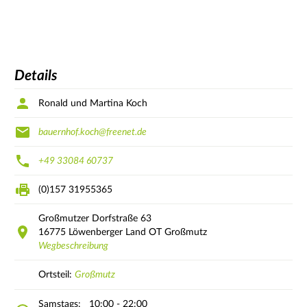
Details
Ronald und Martina Koch
bauernhof.koch@freenet.de
+49 33084 60737
(0)157 31955365
Großmutzer Dorfstraße
63
16775
Löwenberger Land OT Großmutz
Wegbeschreibung
Ortsteil:
Großmutz
Samstags:
10:00 - 22:00