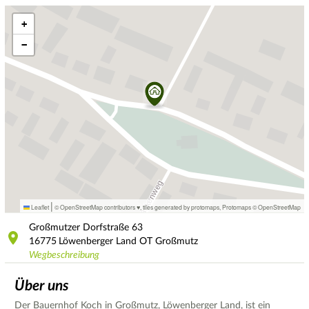
+
−
|
Leaflet
© OpenStreetMap contributors ♥,
tiles generated by protomaps
,
Protomaps
©
OpenStreetMap
Großmutzer Dorfstraße
63
16775
Löwenberger Land OT Großmutz
Wegbeschreibung
Über uns
Der Bauernhof Koch in Großmutz, Löwenberger Land, ist ein