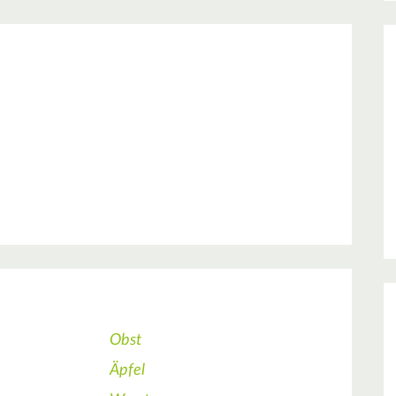
Obst
Äpfel