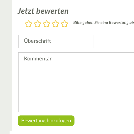
Jetzt bewerten
Bewertung
Bitte geben Sie eine Bewertung ab
1
2
3
4
5
Stern
Sterne
Sterne
Sterne
Sterne
Überschrift
Kommentar