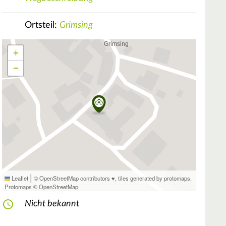
Ortsteil:
Grimsing
+
−
|
Leaflet
© OpenStreetMap contributors ♥,
tiles generated by protomaps
,
Protomaps
©
OpenStreetMap
Nicht bekannt