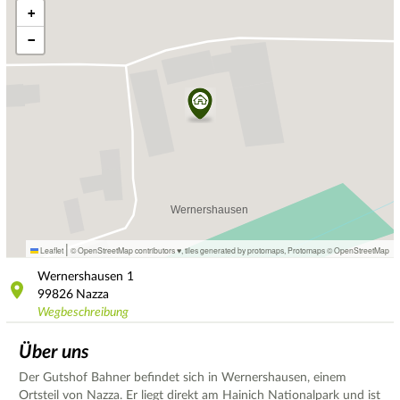
+
−
|
Leaflet
© OpenStreetMap contributors ♥,
tiles generated by protomaps
,
Protomaps
©
OpenStreetMap
Wernershausen
1
99826
Nazza
Wegbeschreibung
Über uns
Der Gutshof Bahner befindet sich in Wernershausen, einem
Ortsteil von Nazza. Er liegt direkt am Hainich Nationalpark und ist