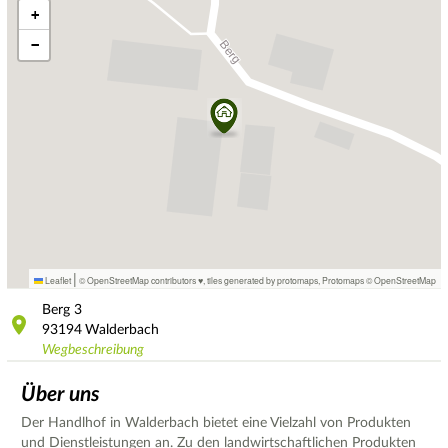
+
−
|
Leaflet
© OpenStreetMap contributors ♥,
tiles generated by protomaps
,
Protomaps
©
OpenStreetMap
Berg
3
93194
Walderbach
Wegbeschreibung
Über uns
Der Handlhof in Walderbach bietet eine Vielzahl von Produkten
und Dienstleistungen an. Zu den landwirtschaftlichen Produkten