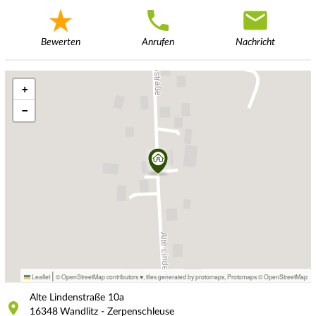
Bewerten
Anrufen
Nachricht
+
−
|
Leaflet
© OpenStreetMap contributors ♥,
tiles generated by protomaps
,
Protomaps
©
OpenStreetMap
Alte Lindenstraße
10a
16348
Wandlitz - Zerpenschleuse