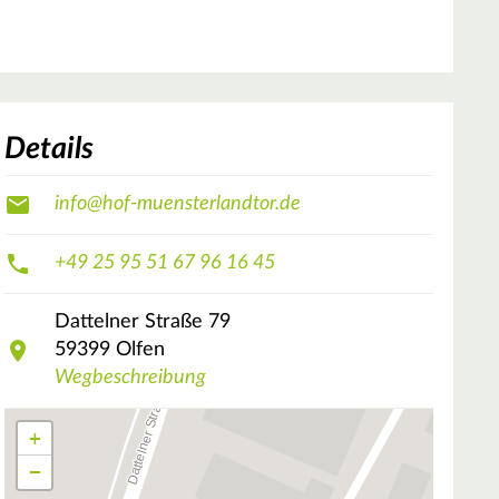
Details
info@hof-muensterlandtor.de
+49 25 95 51 67 96 16 45
Dattelner Straße
79
59399
Olfen
Wegbeschreibung
+
−