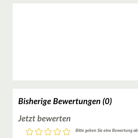
Bisherige Bewertungen (0)
Jetzt bewerten
Bewertung
Bitte geben Sie eine Bewertung ab
1
2
3
4
5