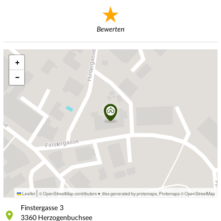
Bewerten
+
−
|
Leaflet
© OpenStreetMap contributors ♥,
tiles generated by protomaps
,
Protomaps
©
OpenStreetMap
Finstergasse
3
3360
Herzogenbuchsee