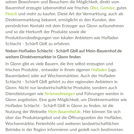
seinen Bewohnern und Besuchern die Möglichkeit, direkt vom
Bauernhof erzeugte Lebensmittel wie frisches
Obst
,
Gemüse
, gutes
Fleisch
und mehr zu kaufen. Diese Art der Vermarktung, auch als
Direktvermarktung bekannt, ermöglicht es den Kunden, den
persönlichen Kontakt mit dem Erzeuger aus Glonn aufzunehmen
und so die Herkunft der Produkte sowie die
Produktionsbedingungen von lokalen Anbietern wie Hofladen
Schlacht - Schärfl GbR zu erfahren.
Neben Hofladen Schlacht - Schärfl GbR auf Mein-Bauernhof.de
weitere Direktvermarkter in Glonn finden
In Glonn gibt es viele Bauern, die ihre selbst-erzeugten und
frischen Produkte , entweder in ihrem eigenen
Hofladen
(ugs.
Bauernladen) oder auf Wochenmärkten. Auch der Hofladen
Schlacht - Schärfl GbR gehört zu den regionalen Anbietern in
Glonn. Nicht nur landwirtschaftliche Produkte, sondern auch
Dienstleistungen wie
Ferienwohnungen
und Führungen werden in
Glonn angeboten. Eine gute Möglichkeit, um Direktvermarkter wie
Hofladen Schlacht - Schärfl GbR in Glonn zu finden, ist die
Nutzung der Webseite
Mein-Bauernhof.de
. Hier können Sie sich
über das Produktangebot und die Öffnungszeiten der Hofläden,
Wochenmärkte, Ferienhöfe und weiteren landwirtschaftlichen
Betriebe in der Region informieren und gezielt nach bestimmten