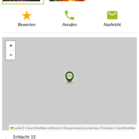
Bewerten
Anrufen
Nachricht
+
−
|
Leaflet
© OpenStreetMap contributors ♥,
tiles generated by protomaps
,
Protomaps
©
OpenStreetMap
Schlacht
15