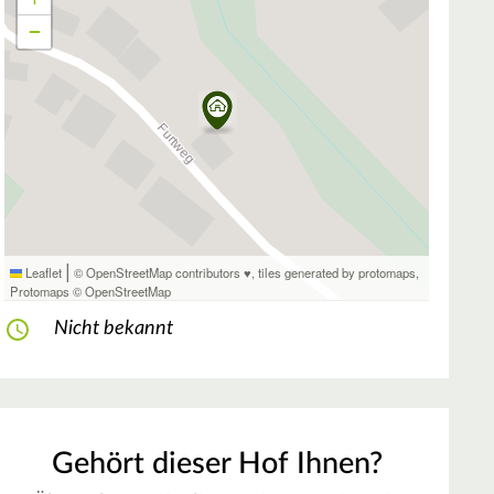
−
|
Leaflet
© OpenStreetMap contributors ♥,
tiles generated by protomaps
,
Protomaps
©
OpenStreetMap
Nicht bekannt
Gehört dieser Hof Ihnen?