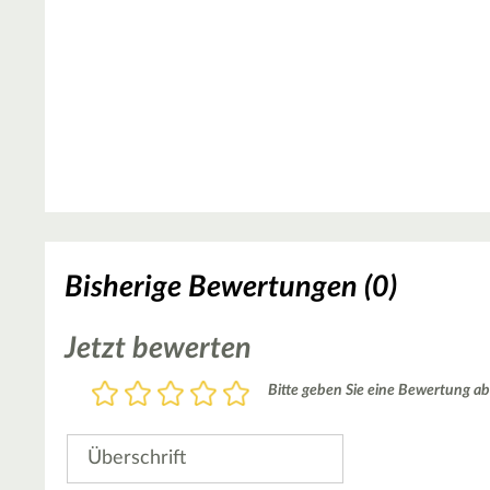
Bisherige Bewertungen (0)
Jetzt bewerten
Bewertung
Bitte geben Sie eine Bewertung ab
1
2
3
4
5
Stern
Sterne
Sterne
Sterne
Sterne
Überschrift