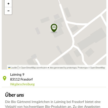
+
−
|
Leaflet
© OpenStreetMap contributors ♥,
tiles generated by protomaps
,
Protomaps
©
OpenStreetMap
Laiming
9
83112
Frasdorf
Wegbeschreibung
Über uns
Die Bio Gärtnerei Irmgärtchen in Laiming bei Frasdorf bietet eine
Vielzahl von hochwertigen Bio-Produkten an. Zu den Angeboten