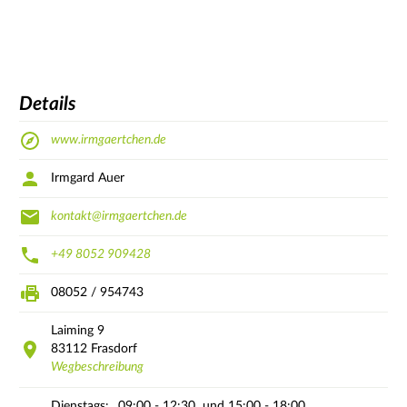
Details
www.irmgaertchen.de
Irmgard Auer
kontakt@irmgaertchen.de
+49 8052 909428
08052 / 954743
Laiming
9
83112
Frasdorf
Wegbeschreibung
Dienstags:
09:00 - 12:30
und 15:00 - 18:00