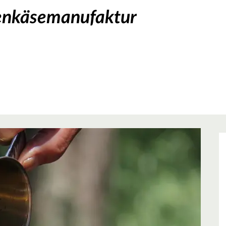
genkäsemanufaktur