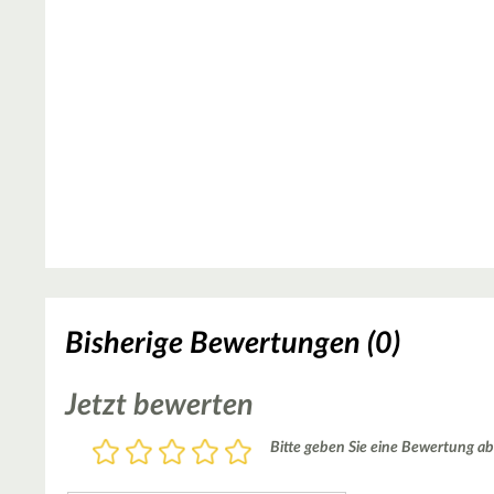
Bisherige Bewertungen (0)
Jetzt bewerten
Bewertung
Bitte geben Sie eine Bewertung ab
1
2
3
4
5
Stern
Sterne
Sterne
Sterne
Sterne