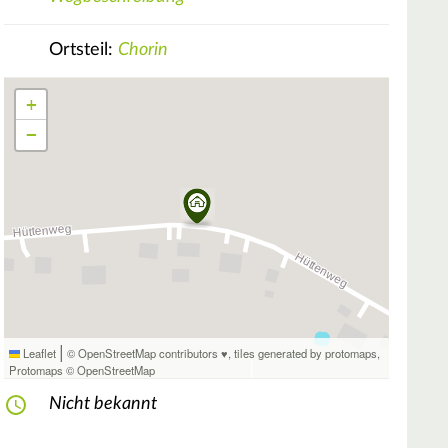
Ortsteil:
Chorin
+
−
|
Leaflet
© OpenStreetMap contributors ♥,
tiles generated by protomaps
,
Protomaps
©
OpenStreetMap
Nicht bekannt