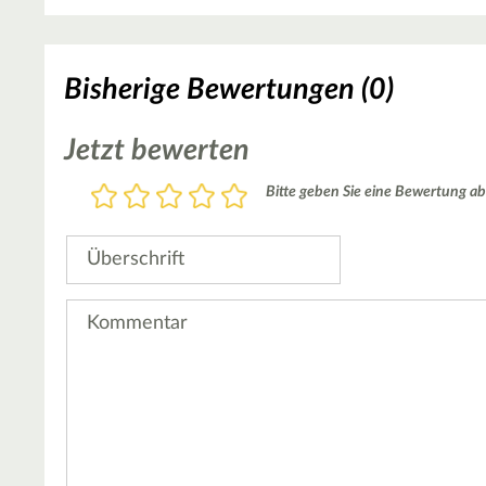
Bisherige Bewertungen (0)
Jetzt bewerten
Bewertung
Bitte geben Sie eine Bewertung ab
1
2
3
4
5
Stern
Sterne
Sterne
Sterne
Sterne
Überschrift
Kommentar