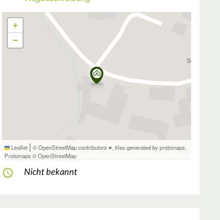
+
−
|
Leaflet
© OpenStreetMap contributors ♥,
tiles generated by protomaps
,
Protomaps
©
OpenStreetMap
Nicht bekannt