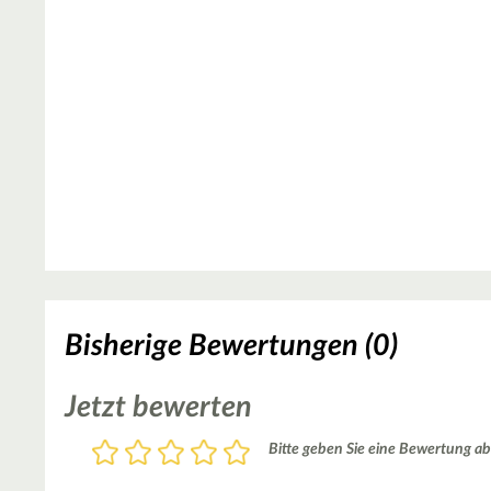
Bisherige Bewertungen (0)
Jetzt bewerten
Bewertung
Bitte geben Sie eine Bewertung ab
1
2
3
4
5
Stern
Sterne
Sterne
Sterne
Sterne