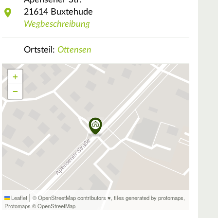
Apensener Str.
21614
Buxtehude
Wegbeschreibung
Ortsteil:
Ottensen
+
−
|
Leaflet
© OpenStreetMap contributors ♥,
tiles generated by protomaps
,
Protomaps
©
OpenStreetMap