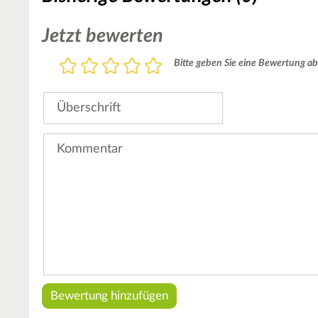
Jetzt bewerten
Bewertung
Bitte geben Sie eine Bewertung ab
1
2
3
4
5
Stern
Sterne
Sterne
Sterne
Sterne
Überschrift
Kommentar