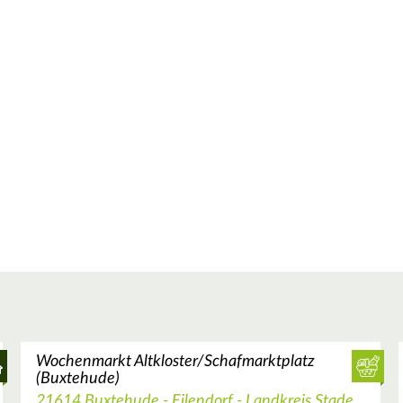
Wochenmarkt Altkloster/Schafmarktplatz
(Buxtehude)
21614 Buxtehude - Eilendorf - Landkreis Stade