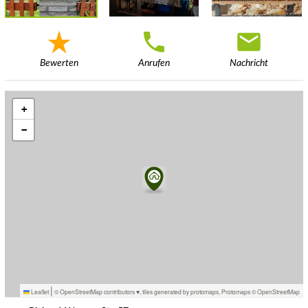
Bewerten
Anrufen
Nachricht
+
−
|
Leaflet
© OpenStreetMap contributors ♥,
tiles generated by protomaps
,
Protomaps
©
OpenStreetMap