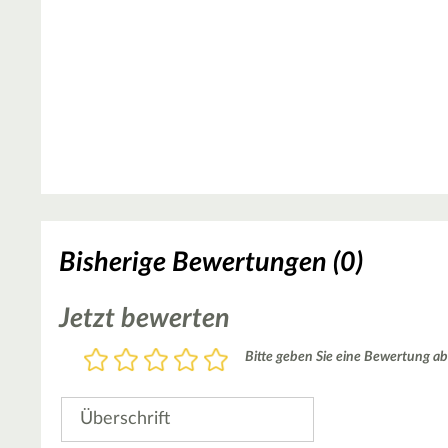
Bisherige Bewertungen (0)
Jetzt bewerten
Bewertung
Bitte geben Sie eine Bewertung ab
1
2
3
4
5
Stern
Sterne
Sterne
Sterne
Sterne
Überschrift