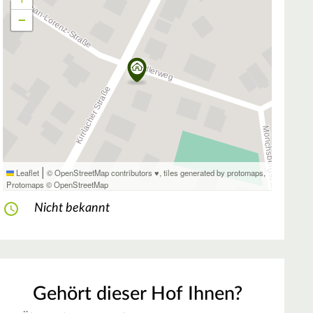
−
|
Leaflet
© OpenStreetMap contributors ♥,
tiles generated by protomaps
,
Protomaps
©
OpenStreetMap
Nicht bekannt
Gehört dieser Hof Ihnen?