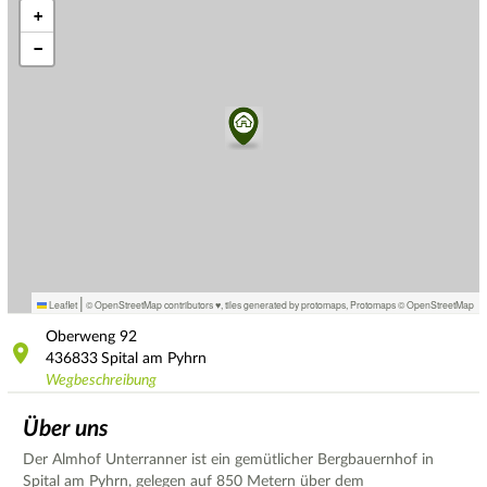
+
−
|
Leaflet
© OpenStreetMap contributors ♥,
tiles generated by protomaps
,
Protomaps
©
OpenStreetMap
Oberweng
92
436833
Spital am Pyhrn
Wegbeschreibung
Über uns
Der Almhof Unterranner ist ein gemütlicher Bergbauernhof in
Spital am Pyhrn, gelegen auf 850 Metern über dem