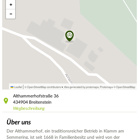
+
−
|
Leaflet
© OpenStreetMap contributors ♥,
tiles generated by protomaps
,
Protomaps
©
OpenStreetMap
Althammerhofstraße
36
434904
Breitenstein
Wegbeschreibung
Über uns
Der Althammerhof, ein traditionsreicher Betrieb in Klamm am
Semmering, ist seit 1668 in Familienbesitz und wird von der