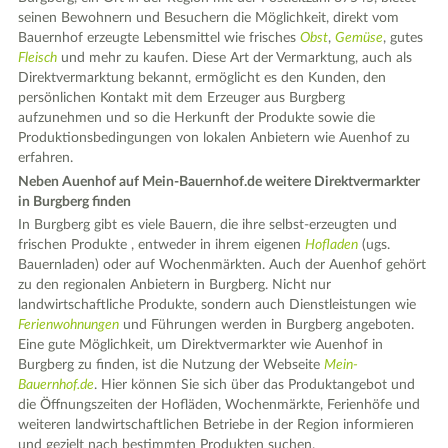
seinen Bewohnern und Besuchern die Möglichkeit, direkt vom
Bauernhof erzeugte Lebensmittel wie frisches
Obst
,
Gemüse
, gutes
Fleisch
und mehr zu kaufen. Diese Art der Vermarktung, auch als
Direktvermarktung bekannt, ermöglicht es den Kunden, den
persönlichen Kontakt mit dem Erzeuger aus Burgberg
aufzunehmen und so die Herkunft der Produkte sowie die
Produktionsbedingungen von lokalen Anbietern wie Auenhof zu
erfahren.
Neben Auenhof auf Mein-Bauernhof.de weitere Direktvermarkter
in Burgberg finden
In Burgberg gibt es viele Bauern, die ihre selbst-erzeugten und
frischen Produkte , entweder in ihrem eigenen
Hofladen
(ugs.
Bauernladen) oder auf Wochenmärkten. Auch der Auenhof gehört
zu den regionalen Anbietern in Burgberg. Nicht nur
landwirtschaftliche Produkte, sondern auch Dienstleistungen wie
Ferienwohnungen
und Führungen werden in Burgberg angeboten.
Eine gute Möglichkeit, um Direktvermarkter wie Auenhof in
Burgberg zu finden, ist die Nutzung der Webseite
Mein-
Bauernhof.de
. Hier können Sie sich über das Produktangebot und
die Öffnungszeiten der Hofläden, Wochenmärkte, Ferienhöfe und
weiteren landwirtschaftlichen Betriebe in der Region informieren
und gezielt nach bestimmten Produkten suchen.