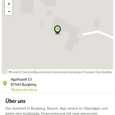
+
−
|
Leaflet
© OpenStreetMap contributors ♥,
tiles generated by protomaps
,
Protomaps
©
OpenStreetMap
Agathazell
15
87545
Burgberg
Wegbeschreibung
Über uns
Der Auenhof in Burgberg, Bayern, liegt zentral im Oberallgäu und
bietet eine großzügige Ferienwohnung mit zwei getrennten