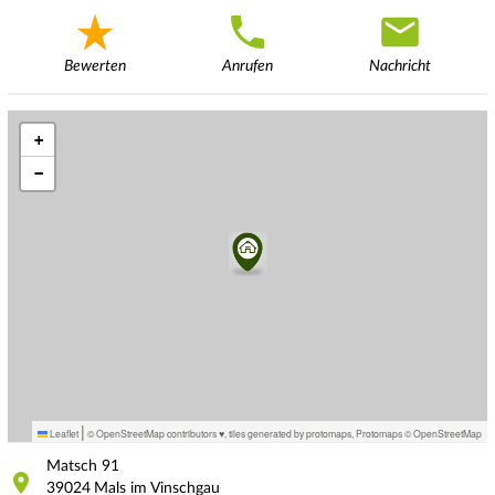
Bewerten
Anrufen
Nachricht
+
−
|
Leaflet
© OpenStreetMap contributors ♥,
tiles generated by protomaps
,
Protomaps
©
OpenStreetMap
Matsch
91
39024
Mals im Vinschgau