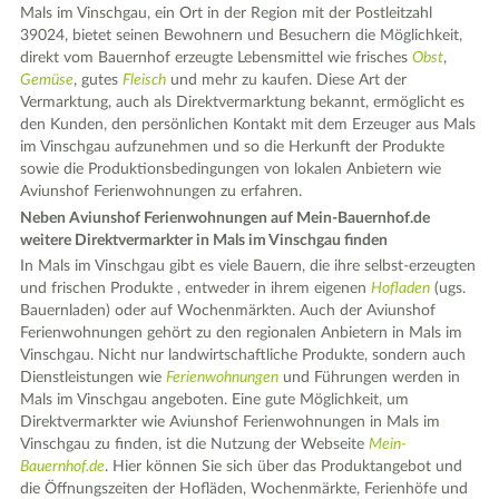
Mals im Vinschgau, ein Ort in der Region mit der Postleitzahl
39024, bietet seinen Bewohnern und Besuchern die Möglichkeit,
direkt vom Bauernhof erzeugte Lebensmittel wie frisches
Obst
,
Gemüse
, gutes
Fleisch
und mehr zu kaufen. Diese Art der
Vermarktung, auch als Direktvermarktung bekannt, ermöglicht es
den Kunden, den persönlichen Kontakt mit dem Erzeuger aus Mals
im Vinschgau aufzunehmen und so die Herkunft der Produkte
sowie die Produktionsbedingungen von lokalen Anbietern wie
Aviunshof Ferienwohnungen zu erfahren.
Neben Aviunshof Ferienwohnungen auf Mein-Bauernhof.de
weitere Direktvermarkter in Mals im Vinschgau finden
In Mals im Vinschgau gibt es viele Bauern, die ihre selbst-erzeugten
und frischen Produkte , entweder in ihrem eigenen
Hofladen
(ugs.
Bauernladen) oder auf Wochenmärkten. Auch der Aviunshof
Ferienwohnungen gehört zu den regionalen Anbietern in Mals im
Vinschgau. Nicht nur landwirtschaftliche Produkte, sondern auch
Dienstleistungen wie
Ferienwohnungen
und Führungen werden in
Mals im Vinschgau angeboten. Eine gute Möglichkeit, um
Direktvermarkter wie Aviunshof Ferienwohnungen in Mals im
Vinschgau zu finden, ist die Nutzung der Webseite
Mein-
Bauernhof.de
. Hier können Sie sich über das Produktangebot und
die Öffnungszeiten der Hofläden, Wochenmärkte, Ferienhöfe und