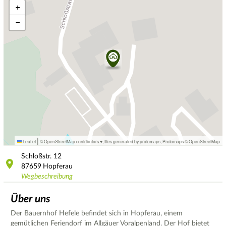
+
−
|
Leaflet
© OpenStreetMap contributors ♥,
tiles generated by protomaps
,
Protomaps
©
OpenStreetMap
Schloßstr.
12
87659
Hopferau
Wegbeschreibung
Über uns
Der Bauernhof Hefele befindet sich in Hopferau, einem
gemütlichen Feriendorf im Allgäuer Voralpenland. Der Hof bietet