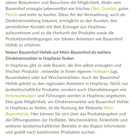
seinen Bewohnern und Besuchern die Möglichkeit, direkt vom
Bauernhof erzeugte Lebensmittel wie frisches
Obst
,
Gemüse
, gutes
Fleisch
und mehr zu kaufen. Diese Art der Vermarktung, auch als
Direktvermarktung bekannt, ermöglicht es den Kunden, den
persönlichen Kontakt mit dem Erzeuger aus Hopferau
aufzunehmen und so die Herkunft der Produkte sowie die
Produktionsbedingungen von lokalen Anbietern wie Bauernhof
Hefele zu erfahren.
Neben Bauernhof Hefele auf Mein-Bauernhof.de weitere
Direktvermarkter in Hopferau finden
In Hopferau gibt es viele Bauern, die ihre selbst-erzeugten und
frischen Produkte , entweder in ihrem eigenen
Hofladen
(ugs.
Bauernladen) oder auf Wochenmärkten. Auch der Bauernhof
Hefele gehört zu den regionalen Anbietern in Hopferau. Nicht nur
landwirtschaftliche Produkte, sondern auch Dienstleistungen wie
Ferienwohnungen
und Führungen werden in Hopferau angeboten.
Eine gute Möglichkeit, um Direktvermarkter wie Bauernhof Hefele
in Hopferau zu finden, ist die Nutzung der Webseite
Mein-
Bauernhof.de
. Hier können Sie sich über das Produktangebot und
die Öffnungszeiten der Hofläden, Wochenmärkte, Ferienhöfe und
weiteren landwirtschaftlichen Betriebe in der Region informieren
und gezielt nach bestimmten Produkten suchen.