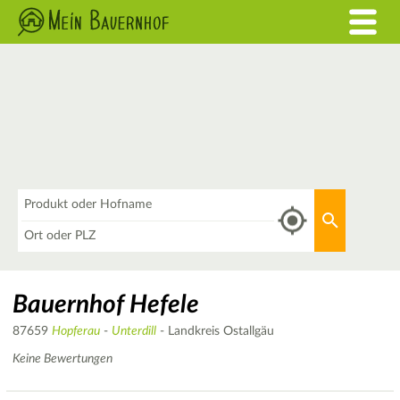
Was
Aktuellen 
Wo
Bauernhof Hefele
87659
Hopferau
-
Unterdill
- Landkreis Ostallgäu
Keine Bewertungen