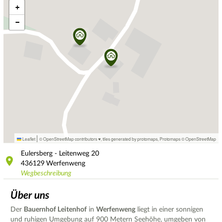
+
−
|
Leaflet
© OpenStreetMap contributors ♥,
tiles generated by protomaps
,
Protomaps
©
OpenStreetMap
Eulersberg - Leitenweg
20
436129
Werfenweng
Wegbeschreibung
Über uns
Der
Bauernhof Leitenhof
in
Werfenweng
liegt in einer sonnigen
und ruhigen Umgebung auf 900 Metern Seehöhe, umgeben von