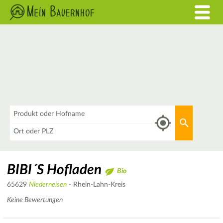
Was
Aktuellen 
Wo
BIBI´S Hofladen
Bio
65629
Niederneisen
- Rhein-Lahn-Kreis
Keine Bewertungen