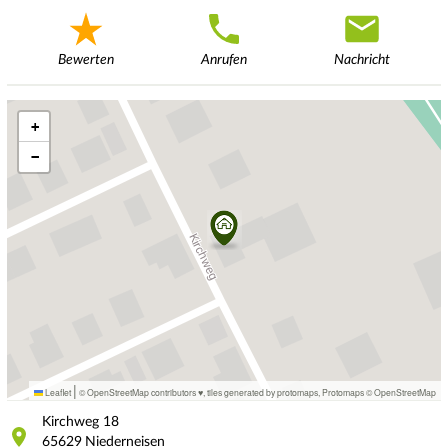
Bewerten
Anrufen
Nachricht
+
−
|
Leaflet
© OpenStreetMap contributors ♥,
tiles generated by protomaps
,
Protomaps
©
OpenStreetMap
Kirchweg
18
65629
Niederneisen