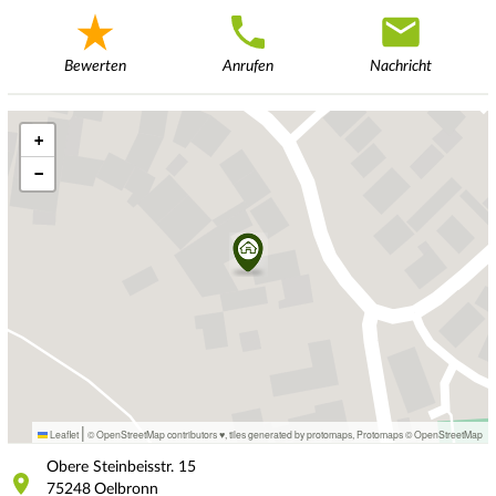
Bewerten
Anrufen
Nachricht
+
−
|
Leaflet
© OpenStreetMap contributors ♥,
tiles generated by protomaps
,
Protomaps
©
OpenStreetMap
Obere Steinbeisstr.
15
75248
Oelbronn