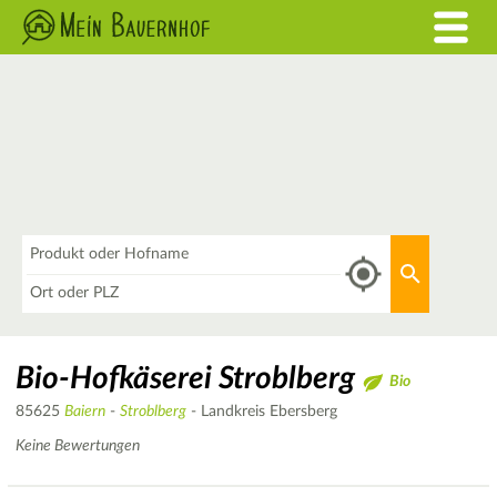
Was
Aktuellen 
Wo
Bio-Hofkäserei Stroblberg
Bio
85625
Baiern
-
Stroblberg
- Landkreis Ebersberg
Keine Bewertungen