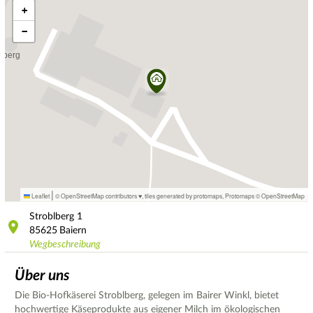
+
−
|
Leaflet
© OpenStreetMap contributors ♥,
tiles generated by protomaps
,
Protomaps
©
OpenStreetMap
Stroblberg
1
85625
Baiern
Wegbeschreibung
Über uns
Die Bio-Hofkäserei Stroblberg, gelegen im Bairer Winkl, bietet
hochwertige Käseprodukte aus eigener Milch im ökologischen