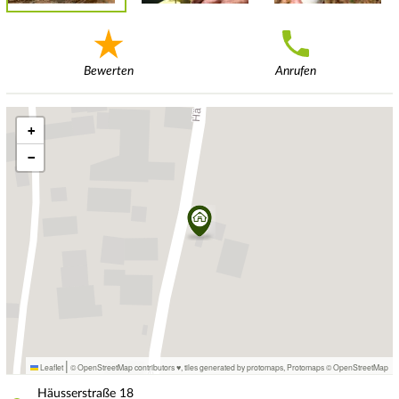
Bewerten
Anrufen
+
−
|
Leaflet
© OpenStreetMap contributors ♥,
tiles generated by protomaps
,
Protomaps
©
OpenStreetMap
Häusserstraße
18