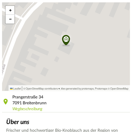
+
−
|
Leaflet
© OpenStreetMap contributors ♥,
tiles generated by protomaps
,
Protomaps
©
OpenStreetMap
Prangerstraße
34
7091
Breitenbrunn
Wegbeschreibung
Über uns
Frischer und hochwertiger Bio-Knoblauch aus der Region von