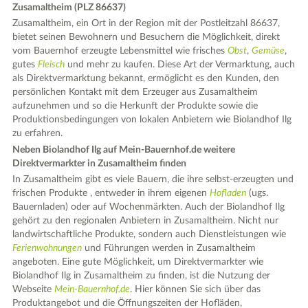
Zusamaltheim (PLZ 86637)
Zusamaltheim, ein Ort in der Region mit der Postleitzahl 86637,
bietet seinen Bewohnern und Besuchern die Möglichkeit, direkt
vom Bauernhof erzeugte Lebensmittel wie frisches
Obst
,
Gemüse
,
gutes
Fleisch
und mehr zu kaufen. Diese Art der Vermarktung, auch
als Direktvermarktung bekannt, ermöglicht es den Kunden, den
persönlichen Kontakt mit dem Erzeuger aus Zusamaltheim
aufzunehmen und so die Herkunft der Produkte sowie die
Produktionsbedingungen von lokalen Anbietern wie Biolandhof Ilg
zu erfahren.
Neben Biolandhof Ilg auf Mein-Bauernhof.de weitere
Direktvermarkter in Zusamaltheim finden
In Zusamaltheim gibt es viele Bauern, die ihre selbst-erzeugten und
frischen Produkte , entweder in ihrem eigenen
Hofladen
(ugs.
Bauernladen) oder auf Wochenmärkten. Auch der Biolandhof Ilg
gehört zu den regionalen Anbietern in Zusamaltheim. Nicht nur
landwirtschaftliche Produkte, sondern auch Dienstleistungen wie
Ferienwohnungen
und Führungen werden in Zusamaltheim
angeboten. Eine gute Möglichkeit, um Direktvermarkter wie
Biolandhof Ilg in Zusamaltheim zu finden, ist die Nutzung der
Webseite
Mein-Bauernhof.de
. Hier können Sie sich über das
Produktangebot und die Öffnungszeiten der Hofläden,