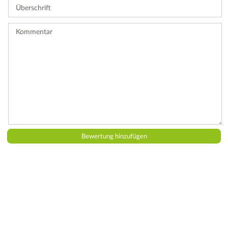
Überschrift
eine
Bewertung
ab.
Kommentar