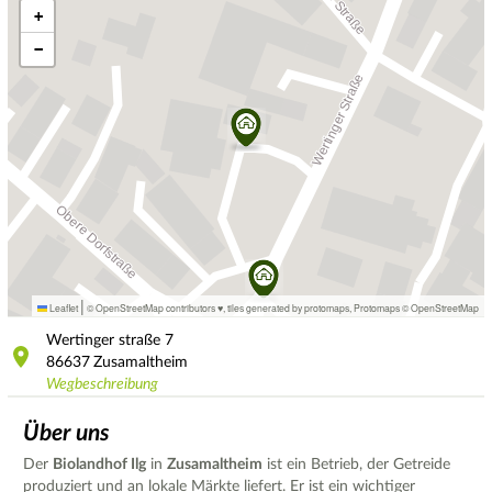
+
−
|
Leaflet
© OpenStreetMap contributors ♥,
tiles generated by protomaps
,
Protomaps
©
OpenStreetMap
Wertinger straße
7
86637
Zusamaltheim
Wegbeschreibung
Über uns
Der
Biolandhof Ilg
in
Zusamaltheim
ist ein Betrieb, der Getreide
produziert und an lokale Märkte liefert. Er ist ein wichtiger