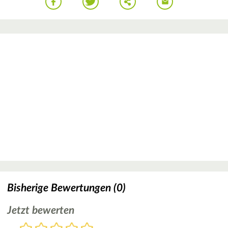
Bisherige Bewertungen (0)
Jetzt bewerten
Bewertung
1
2
3
4
5