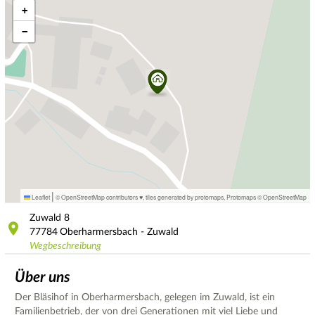
+
−
|
Leaflet
© OpenStreetMap contributors ♥,
tiles generated by protomaps
,
Protomaps
©
OpenStreetMap
Zuwald
8
77784
Oberharmersbach - Zuwald
Wegbeschreibung
Über uns
Der Bläsihof in Oberharmersbach, gelegen im Zuwald, ist ein
Familienbetrieb, der von drei Generationen mit viel Liebe und