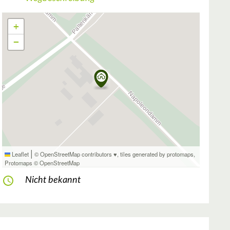
+
−
|
Leaflet
© OpenStreetMap contributors ♥,
tiles generated by protomaps
,
Protomaps
©
OpenStreetMap
Nicht bekannt