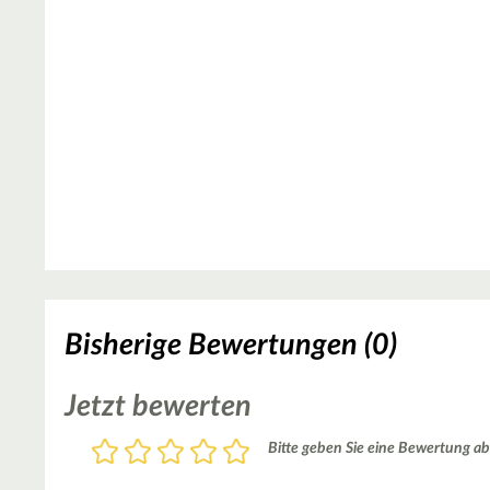
Bisherige Bewertungen (0)
Jetzt bewerten
Bewertung
Bitte geben Sie eine Bewertung ab
1
2
3
4
5
Stern
Sterne
Sterne
Sterne
Sterne