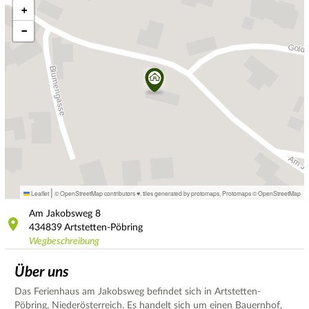
+
−
|
Leaflet
© OpenStreetMap contributors ♥,
tiles generated by protomaps
,
Protomaps
©
OpenStreetMap
Am Jakobsweg
8
434839
Artstetten-Pöbring
Wegbeschreibung
Über uns
Das Ferienhaus am Jakobsweg befindet sich in Artstetten-
Pöbring, Niederösterreich. Es handelt sich um einen Bauernhof,