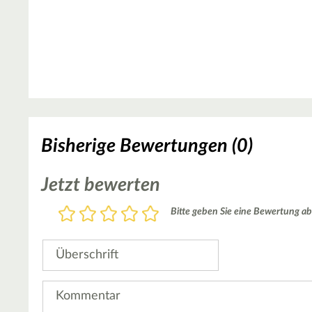
Bisherige Bewertungen (0)
Jetzt bewerten
Bewertung
Bitte geben Sie eine Bewertung ab
1
2
3
4
5
Stern
Sterne
Sterne
Sterne
Sterne
Überschrift
Kommentar