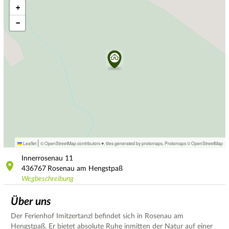
+
−
|
Leaflet
© OpenStreetMap contributors ♥,
tiles generated by protomaps
,
Protomaps
©
OpenStreetMap
Innerrosenau
11
436767
Rosenau am Hengstpaß
Wegbeschreibung
Über uns
Der Ferienhof Imitzertanzl befindet sich in Rosenau am
Hengstpaß. Er bietet absolute Ruhe inmitten der Natur auf einer