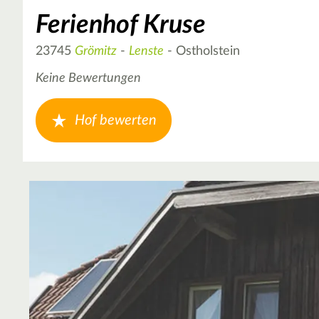
Ferienhof Kruse
23745
Grömitz
-
Lenste
- Ostholstein
Keine Bewertungen
Hof bewerten