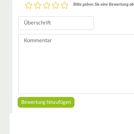
Bewertung
Bitte geben Sie eine Bewertung ab
1
2
3
4
5
Stern
Sterne
Sterne
Sterne
Sterne
Überschrift
Kommentar