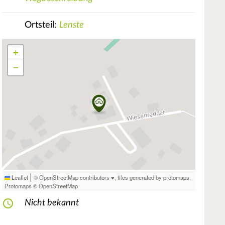
Ortsteil:
Lenste
+
−
|
Leaflet
© OpenStreetMap contributors ♥,
tiles generated by protomaps
,
Protomaps
©
OpenStreetMap
Nicht bekannt