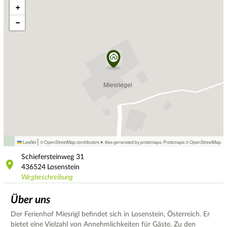
+
−
|
Leaflet
© OpenStreetMap contributors ♥,
tiles generated by protomaps
,
Protomaps
©
OpenStreetMap
Schiefersteinweg
31
436524
Losenstein
Wegbeschreibung
Über uns
Der Ferienhof Miesrigl befindet sich in Losenstein, Österreich. Er
bietet eine Vielzahl von Annehmlichkeiten für Gäste. Zu den