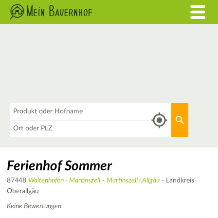
Was
Aktuellen 
Wo
Ferienhof Sommer
87448
Waltenhofen - Martinszell
-
Martinszell i.Allgäu
- Landkreis
Oberallgäu
Keine Bewertungen