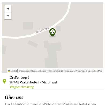
+
−
|
Leaflet
© OpenStreetMap contributors ♥,
tiles generated by protomaps
,
Protomaps
©
OpenStreetMap
Greifenberg
1
87448
Waltenhofen - Martinszell
Wegbeschreibung
Über uns
Der Ferienhof Sommer in Waltenhofen-Martinszell bietet einen