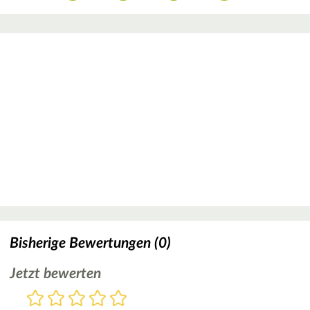
Bisherige Bewertungen (0)
Jetzt bewerten
Bewertung
1
2
3
4
5