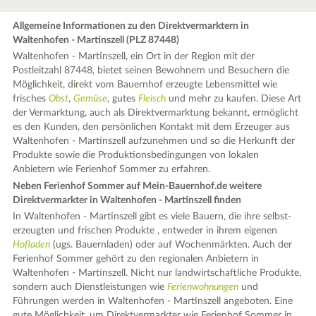
Allgemeine Informationen zu den Direktvermarktern in
Waltenhofen - Martinszell (PLZ 87448)
Waltenhofen - Martinszell, ein Ort in der Region mit der
Postleitzahl 87448, bietet seinen Bewohnern und Besuchern die
Möglichkeit, direkt vom Bauernhof erzeugte Lebensmittel wie
frisches
Obst
,
Gemüse
, gutes
Fleisch
und mehr zu kaufen. Diese Art
der Vermarktung, auch als Direktvermarktung bekannt, ermöglicht
es den Kunden, den persönlichen Kontakt mit dem Erzeuger aus
Waltenhofen - Martinszell aufzunehmen und so die Herkunft der
Produkte sowie die Produktionsbedingungen von lokalen
Anbietern wie Ferienhof Sommer zu erfahren.
Neben Ferienhof Sommer auf Mein-Bauernhof.de weitere
Direktvermarkter in Waltenhofen - Martinszell finden
In Waltenhofen - Martinszell gibt es viele Bauern, die ihre selbst-
erzeugten und frischen Produkte , entweder in ihrem eigenen
Hofladen
(ugs. Bauernladen) oder auf Wochenmärkten. Auch der
Ferienhof Sommer gehört zu den regionalen Anbietern in
Waltenhofen - Martinszell. Nicht nur landwirtschaftliche Produkte,
sondern auch Dienstleistungen wie
Ferienwohnungen
und
Führungen werden in Waltenhofen - Martinszell angeboten. Eine
gute Möglichkeit, um Direktvermarkter wie Ferienhof Sommer in