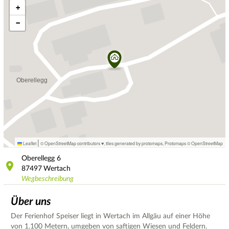
+
−
|
Leaflet
© OpenStreetMap contributors ♥,
tiles generated by protomaps
,
Protomaps
©
OpenStreetMap
Oberellegg
6
87497
Wertach
Wegbeschreibung
Über uns
Der Ferienhof Speiser liegt in Wertach im Allgäu auf einer Höhe
von 1.100 Metern, umgeben von saftigen Wiesen und Feldern.