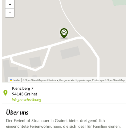
+
−
|
Leaflet
© OpenStreetMap contributors ♥,
tiles generated by protomaps
,
Protomaps
©
OpenStreetMap
Kienzlberg
7
94143
Grainet
Wegbeschreibung
Über uns
Der Ferienhof Stoahauer in Grainet bietet drei gemütlich
eingerichtete Ferienwohnungen, die sich ideal für Familien eignen.