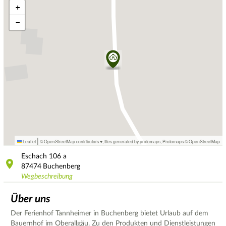
+
−
|
Leaflet
© OpenStreetMap contributors ♥,
tiles generated by protomaps
,
Protomaps
©
OpenStreetMap
Eschach
106 a
87474
Buchenberg
Wegbeschreibung
Über uns
Der Ferienhof Tannheimer in Buchenberg bietet Urlaub auf dem
Bauernhof im Oberallgäu. Zu den Produkten und Dienstleistungen