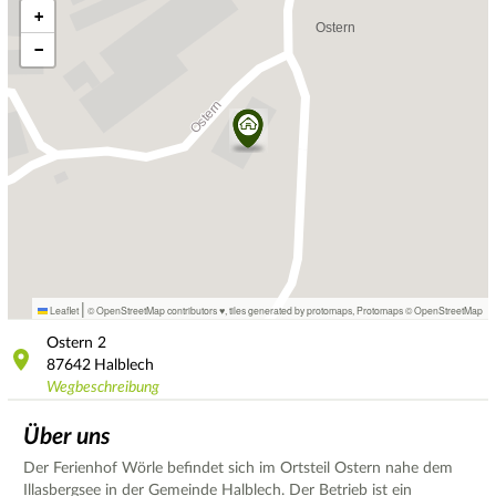
+
−
|
Leaflet
© OpenStreetMap contributors ♥,
tiles generated by protomaps
,
Protomaps
©
OpenStreetMap
Ostern
2
87642
Halblech
Wegbeschreibung
Über uns
Der Ferienhof Wörle befindet sich im Ortsteil Ostern nahe dem
Illasbergsee in der Gemeinde Halblech. Der Betrieb ist ein