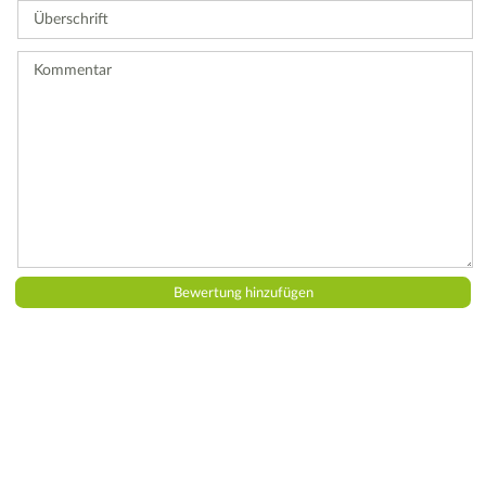
Überschrift
eine
Bewertung
ab.
Kommentar