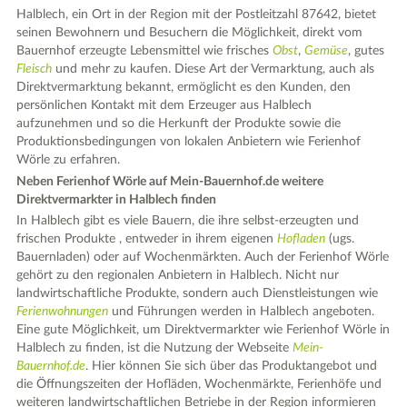
Halblech, ein Ort in der Region mit der Postleitzahl 87642, bietet
seinen Bewohnern und Besuchern die Möglichkeit, direkt vom
Bauernhof erzeugte Lebensmittel wie frisches
Obst
,
Gemüse
, gutes
Fleisch
und mehr zu kaufen. Diese Art der Vermarktung, auch als
Direktvermarktung bekannt, ermöglicht es den Kunden, den
persönlichen Kontakt mit dem Erzeuger aus Halblech
aufzunehmen und so die Herkunft der Produkte sowie die
Produktionsbedingungen von lokalen Anbietern wie Ferienhof
Wörle zu erfahren.
Neben Ferienhof Wörle auf Mein-Bauernhof.de weitere
Direktvermarkter in Halblech finden
In Halblech gibt es viele Bauern, die ihre selbst-erzeugten und
frischen Produkte , entweder in ihrem eigenen
Hofladen
(ugs.
Bauernladen) oder auf Wochenmärkten. Auch der Ferienhof Wörle
gehört zu den regionalen Anbietern in Halblech. Nicht nur
landwirtschaftliche Produkte, sondern auch Dienstleistungen wie
Ferienwohnungen
und Führungen werden in Halblech angeboten.
Eine gute Möglichkeit, um Direktvermarkter wie Ferienhof Wörle in
Halblech zu finden, ist die Nutzung der Webseite
Mein-
Bauernhof.de
. Hier können Sie sich über das Produktangebot und
die Öffnungszeiten der Hofläden, Wochenmärkte, Ferienhöfe und
weiteren landwirtschaftlichen Betriebe in der Region informieren