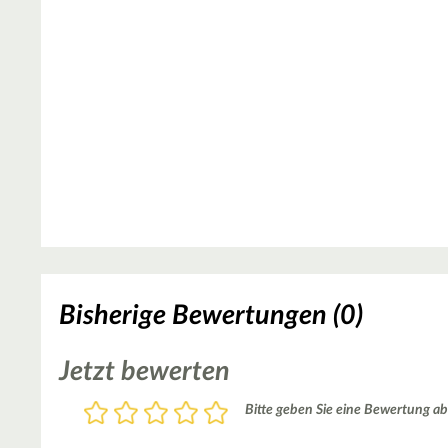
Bisherige Bewertungen (0)
Jetzt bewerten
Bewertung
Bitte geben Sie eine Bewertung ab
1
2
3
4
5
Stern
Sterne
Sterne
Sterne
Sterne