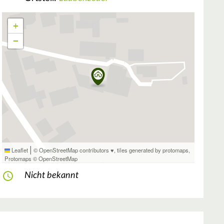
+
−
|
Leaflet
© OpenStreetMap contributors ♥,
tiles generated by protomaps
,
Protomaps
©
OpenStreetMap
Nicht bekannt