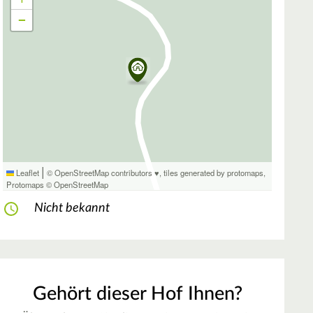
−
|
Leaflet
© OpenStreetMap contributors ♥,
tiles generated by protomaps
,
Protomaps
©
OpenStreetMap
Nicht bekannt
Gehört dieser Hof Ihnen?