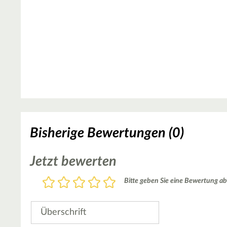
Bisherige Bewertungen (0)
Jetzt bewerten
Bewertung
Bitte geben Sie eine Bewertung ab
1
2
3
4
5
Stern
Sterne
Sterne
Sterne
Sterne
Überschrift