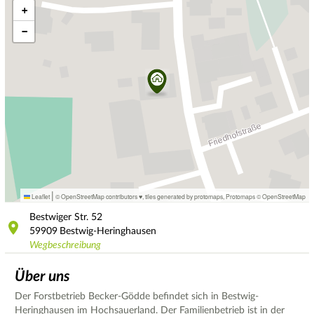
+
−
|
Leaflet
© OpenStreetMap contributors ♥,
tiles generated by protomaps
,
Protomaps
©
OpenStreetMap
Bestwiger Str.
52
59909
Bestwig-Heringhausen
Wegbeschreibung
Über uns
Der Forstbetrieb Becker-Gödde befindet sich in Bestwig-
Heringhausen im Hochsauerland. Der Familienbetrieb ist in der