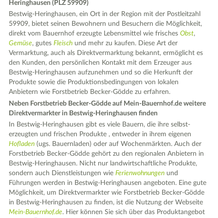
Heringhausen (PLZ 59909)
Bestwig-Heringhausen, ein Ort in der Region mit der Postleitzahl
59909, bietet seinen Bewohnern und Besuchern die Möglichkeit,
direkt vom Bauernhof erzeugte Lebensmittel wie frisches
Obst
,
Gemüse
, gutes
Fleisch
und mehr zu kaufen. Diese Art der
Vermarktung, auch als Direktvermarktung bekannt, ermöglicht es
den Kunden, den persönlichen Kontakt mit dem Erzeuger aus
Bestwig-Heringhausen aufzunehmen und so die Herkunft der
Produkte sowie die Produktionsbedingungen von lokalen
Anbietern wie Forstbetrieb Becker-Gödde zu erfahren.
Neben Forstbetrieb Becker-Gödde auf Mein-Bauernhof.de weitere
Direktvermarkter in Bestwig-Heringhausen finden
In Bestwig-Heringhausen gibt es viele Bauern, die ihre selbst-
erzeugten und frischen Produkte , entweder in ihrem eigenen
Hofladen
(ugs. Bauernladen) oder auf Wochenmärkten. Auch der
Forstbetrieb Becker-Gödde gehört zu den regionalen Anbietern in
Bestwig-Heringhausen. Nicht nur landwirtschaftliche Produkte,
sondern auch Dienstleistungen wie
Ferienwohnungen
und
Führungen werden in Bestwig-Heringhausen angeboten. Eine gute
Möglichkeit, um Direktvermarkter wie Forstbetrieb Becker-Gödde
in Bestwig-Heringhausen zu finden, ist die Nutzung der Webseite
Mein-Bauernhof.de
. Hier können Sie sich über das Produktangebot