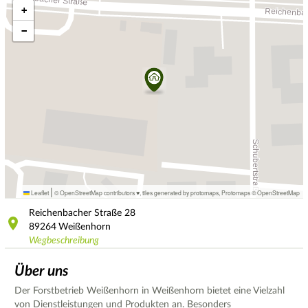
+
−
|
Leaflet
© OpenStreetMap contributors ♥,
tiles generated by protomaps
,
Protomaps
©
OpenStreetMap
Reichenbacher Straße
28
89264
Weißenhorn
Wegbeschreibung
Über uns
Der Forstbetrieb Weißenhorn in Weißenhorn bietet eine Vielzahl
von Dienstleistungen und Produkten an. Besonders