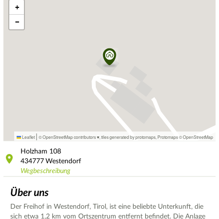
+
−
|
Leaflet
© OpenStreetMap contributors ♥,
tiles generated by protomaps
,
Protomaps
©
OpenStreetMap
Holzham
108
434777
Westendorf
Wegbeschreibung
Über uns
Der Freihof in Westendorf, Tirol, ist eine beliebte Unterkunft, die
sich etwa 1,2 km vom Ortszentrum entfernt befindet. Die Anlage